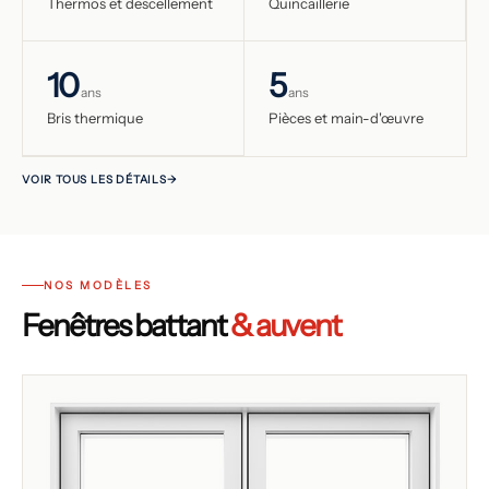
Thermos et descellement
Quincaillerie
10
5
ans
ans
Bris thermique
Pièces et main-d'œuvre
VOIR TOUS LES DÉTAILS
NOS MODÈLES
Fenêtres battant
& auvent